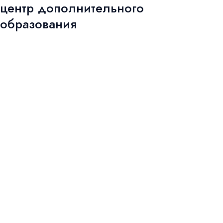
центр дополнительного
Перейти
Mai
к
образования
Men
содержимому